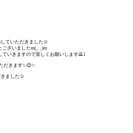
成約していただきました☺️
いましたm(_ _)m
いきますので宜しくお願いします🙇⤵️
だきます✨😌✨
きました☺️