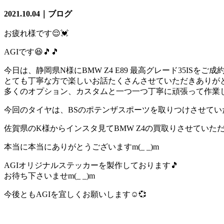
2021.10.04｜ブログ
お疲れ様です😌💓
AGIです😆🎵🎵
今日は、静岡県N様にBMW Z4 E89 最高グレード35ISをご
とても丁寧な方で楽しいお話たくさんさせていただきありがとござ
多くのオプション、カスタムと一つ一つ丁寧に頑張って作業して
今回のタイヤは、BSのポテンザスポーツを取りつけさせていた
佐賀県のK様からインスタ見てBMW Z4の買取りさせていただ
本当に本当にありがとうございますm(_ _)m
AGIオリジナルステッカーを製作しております🎵
お待ち下さいませm(_ _)m
今後ともAGIを宜しくお願いします☺️💞