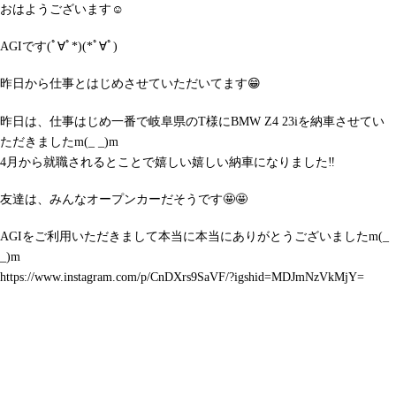
おはようございます☺️
AGIです(ﾟ∀ﾟ*)(*ﾟ∀ﾟ)
昨日から仕事とはじめさせていただいてます😁
昨日は、仕事はじめ一番で岐阜県のT様にBMW Z4 23iを納車させてい
ただきましたm(_ _)m
4月から就職されるとことで嬉しい嬉しい納車になりました‼️
友達は、みんなオープンカーだそうです🤩🤩
AGIをご利用いただきまして本当に本当にありがとうございましたm(_
_)m
https://www.instagram.com/p/CnDXrs9SaVF/?igshid=MDJmNzVkMjY=