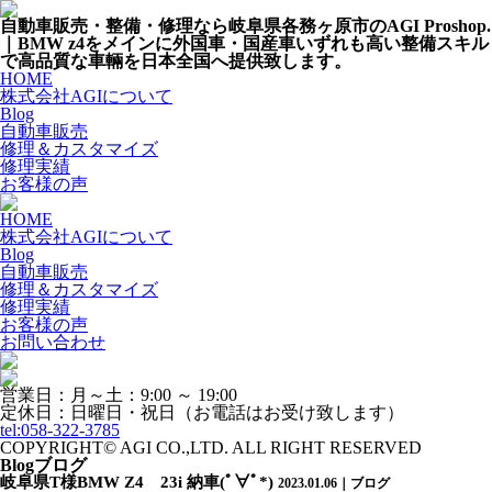
自動車販売・整備・修理なら岐阜県各務ヶ原市のAGI Proshop.
｜BMW z4をメインに外国車・国産車いずれも高い整備スキル
で高品質な車輛を日本全国へ提供致します。
HOME
株式会社AGIについて
Blog
自動車販売
修理＆カスタマイズ
修理実績
お客様の声
HOME
株式会社AGIについて
Blog
自動車販売
修理＆カスタマイズ
修理実績
お客様の声
お問い合わせ
営業日：月～土：9:00 ～ 19:00
定休日：日曜日・祝日（お電話はお受け致します）
tel:058-322-3785
COPYRIGHT© AGI CO.,LTD. ALL RIGHT RESERVED
Blog
ブログ
岐阜県T様BMW Z4 23i 納車(ﾟ∀ﾟ*)
2023.01.06｜ブログ