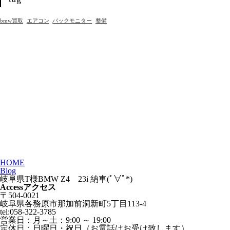
bmw買取
エアコン
バックモニター
整備
HOME
Blog
岐阜県T様BMW Z4 23i 納車(ﾟ∀ﾟ*)
Access
アクセス
〒504-0021
岐阜県各務原市那加前洞新町5丁目113-4
tel:058-322-3785
営業日：
月～土：9:00 ～ 19:00
定休日：
日曜日・祝日（お電話はお受け致します）