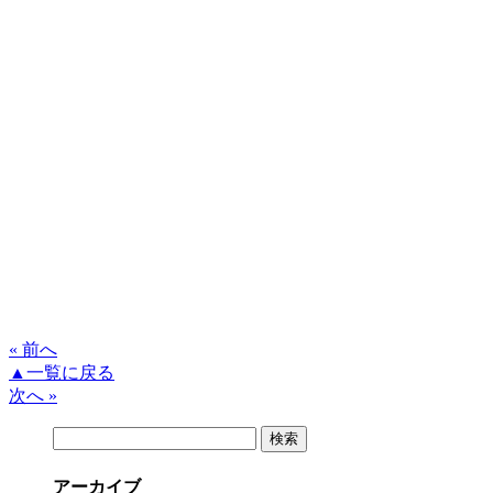
« 前へ
▲一覧に戻る
次へ »
検
索:
アーカイブ