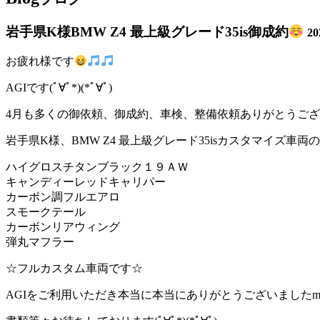
岩手県K様BMW Z4 最上級グレード35is御成約
2
お疲れ様です
AGIです(ﾟ∀ﾟ*)(*ﾟ∀ﾟ)
4月も多くの御依頼、御成約、車検、整備依頼ありがとうございま
岩手県K様、BMW Z4 最上級グレード35isカスタマイズ車
ハイグロスチタンブラック１９ＡＷ
キャンディーレッドキャリパー
カーボン調フルエアロ
スモークテール
カーボンリアウィング
弾丸マフラー
☆フルカスタム車両です☆
AGIをご利用いただき本当に本当にありがとうございましたm(_