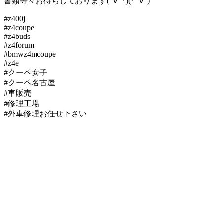
書類等々お待ちしております(ﾟ∀ﾟ*)(*ﾟ∀ﾟ)
#z400j
#z4coupe
#z4buds
#z4forum
#bmwz4mcoupe
#z4e
#クーペ女子
#クーペ名古屋
#車販売
#修理工場
#外車修理お任せ下さい