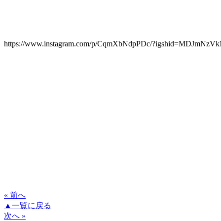
https://www.instagram.com/p/CqmXbNdpPDc/?igshid=MDJmNzV
« 前へ
▲一覧に戻る
次へ »