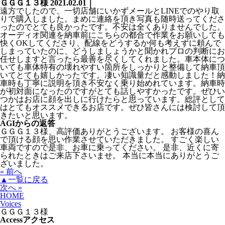
ＧＧＧ１３様
2021.02.01｜
遠方でしたので、一切店舗にいかずメールとLINEでのやり取
りで購入しました。まめに連絡を頂き写真も随時送ってくださ
ったのでとても良かったです。不安は全くありませんでした。
オーディオ関連を納車前にこちらの都合で作業をお願いしても
快くOKしてくださり、配線をどうするか何も考えずに頼んで
しまっていたのに、どうしましょうかと聞かれプロの判断にお
任せしますと言ったら最善を尽くしてくれました。車本体につ
いても車体特有の壊れやすい箇所をしっかりと整備して納車頂
いてとても嬉しかったです。凄い知識量だと感動しました！納
車時も丁寧に説明を頂き不安なく乗り始めれています。納車時
が初対面になったのですがとても話しやすかったです。ぜひい
つかはお店に顔を出しに行けたらと思っています。総評として
はとてもオススメできるお店です。ぜひ皆さんには検討して頂
きたいと思います。
AGIからの返答
ＧＧＧ１３様、高評価ありがとうございます。 お客様の喜ん
で頂ける顔を思い作業させていただきました。 すごく楽しい
車両ですので是非、お車に乗ってください。 是非、近くに寄
られたときはご来店下さいませ。 本当に本当にありがとうご
ざいました。
« 前へ
▲一覧に戻る
次へ »
HOME
Voices
ＧＧＧ１３様
Access
アクセス