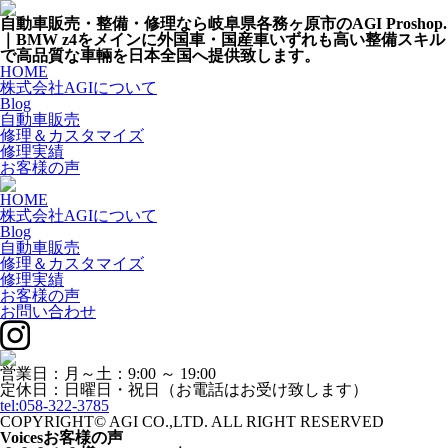
自動車販売・整備・修理なら岐阜県各務ヶ原市のAGI Proshop.
｜BMW z4をメインに外国車・国産車いずれも高い整備スキル
で高品質な車輛を日本全国へ提供致します。
HOME
株式会社AGIについて
Blog
自動車販売
修理＆カスタマイズ
修理実績
お客様の声
HOME
株式会社AGIについて
Blog
自動車販売
修理＆カスタマイズ
修理実績
お客様の声
お問い合わせ
営業日：月～土：9:00 ～ 19:00
定休日：日曜日・祝日（お電話はお受け致します）
tel:058-322-3785
COPYRIGHT© AGI CO.,LTD. ALL RIGHT RESERVED
Voices
お客様の声